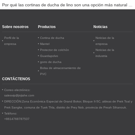
Por qué las cortinas de ducha de lino son una opción más natural para el baño
Sobre nosotros
Productos
Noticias
Perfil de la
Cortina de ducha
Noticias de la
empresa
Mantel
empresa
Protector de colchón
Noticias de la
Guardapolvo
industria
gorro de ducha
Bolsa de almacenamiento de
PVC
CONTÁCTENOS
Correo electrónico:
salesvip@jnjiahe.com
DIRECCIÓN:
Zona Económica Especial de Grand Bokor, Bloque II-5C, aldeas de Prek Toal y
Prek Sangke, comuna de Tuek Thla, distrito de Prey Nob, provincia de Preah Sihanouk.
Teléfono:
+8614768787537