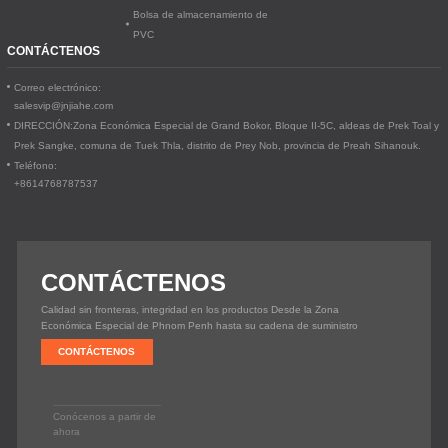
Bolsa de almacenamiento de
PVC
CONTÁCTENOS
Correo electrónico:
salesvip@jnjiahe.com
DIRECCIÓN:
Zona Económica Especial de Grand Bokor, Bloque II-5C, aldeas de Prek Toal y
Prek Sangke, comuna de Tuek Thla, distrito de Prey Nob, provincia de Preah Sihanouk.
Teléfono:
+8614768787537
CONTÁCTENOS
Calidad sin fronteras, integridad en los productos Desde la Zona
Económica Especial de Phnom Penh hasta su cadena de suministro
CONTÁCTENOS
Conócenos a partir de
ahora