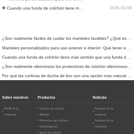
2026-02-06
Cuando una funda de colchón tiene más sentido que una funda de colchón
¿Son realmente fáciles de cuidar los manteles lavables? ¿Qué esperar?
Manteles personalizados para uso exterior e interior: Qué tener en cuenta
Cuando una funda de colchón tiene más sentido que una funda de colchón
¿Son realmente silenciosos los protectores de colchón silenciosos? Aquí está la verdad.
Por qué las cortinas de ducha de lino son una opción más natural para el baño
Sobre nosotros
Productos
Noticias
Perfil de la
Cortina de ducha
Noticias de la
empresa
Mantel
empresa
Protector de colchón
Noticias de la
Guardapolvo
industria
gorro de ducha