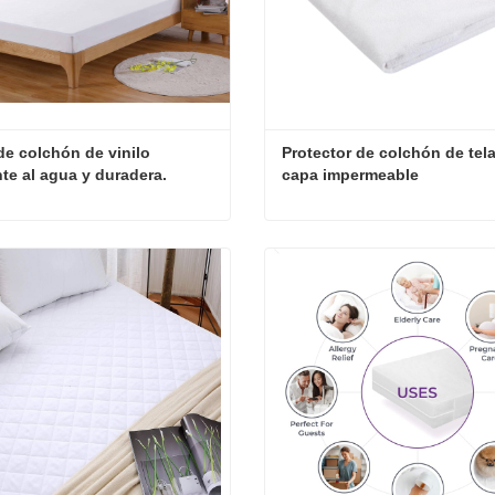
e colchón de vinilo 
Protector de colchón de tela
nte al agua y duradera.
capa impermeable
Funda de colchón de vinilo resistente al agua y duradera.
ta ahora
Contacta ahora