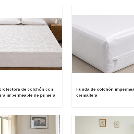
rotectora de colchón con 
Funda de colchón impermea
era impermeable de primera 
cremallera
Funda protectora de colchón con cremallera impermeable de primera calidad
ta ahora
Contacta ahora