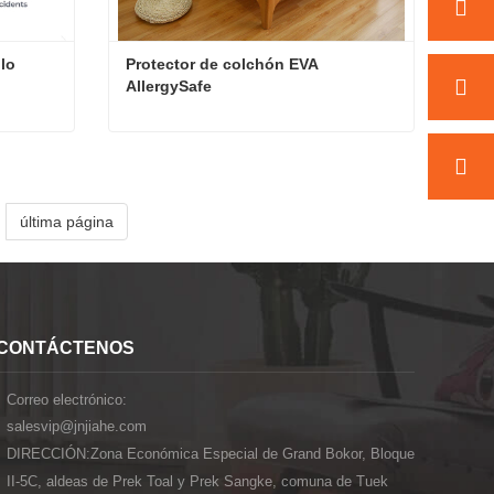
lo 
Protector de colchón EVA 
AllergySafe
Protector de colchón de vinilo duradero
Protector de colchón EVA AllergySafe
Contacta ahora
última página
CONTÁCTENOS
Correo electrónico:
salesvip@jnjiahe.com
DIRECCIÓN:
Zona Económica Especial de Grand Bokor, Bloque
II-5C, aldeas de Prek Toal y Prek Sangke, comuna de Tuek