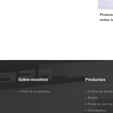
Protect
todas l
Contac
Sobre nosotros
Productos
Perfil de la empresa
Cortina de ducha
Mantel
Protector de col
Guardapolvo