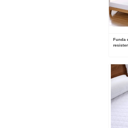
Funda d
resiste
Contac