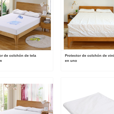
or de colchón de tela 
Protector de colchón de vini
m
en uno
Protector de colchón de tela premium
ta ahora
Contacta ahora