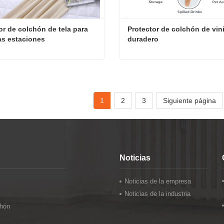
or de colchón de tela para 
Protector de colchón de vini
as estaciones
duradero
Protector de colchón de tela para todas las estaciones
ta ahora
Contacta ahora
1
2
3
Siguiente página
Noticias
Noticias de la empresa
Noticias de la industria
chón