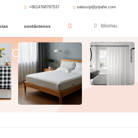
+8614768787537
salesvip@jnjiahe.com
Idioma
cias
contáctenos