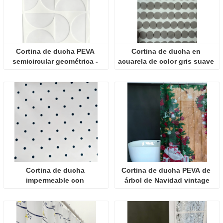
Cortina de ducha PEVA 
Cortina de ducha en 
semicircular geométrica - 
acuarela de color gris suave 
Cortina de baño blanca 
con puntos; cortina de 
minimalista
baño moderna y minimalista 
con rayas.
Cortina de ducha 
Cortina de ducha PEVA de 
impermeable con 
árbol de Navidad vintage
estampado de puntos 
clásico: una renovación 
elegante y duradera para el 
baño.