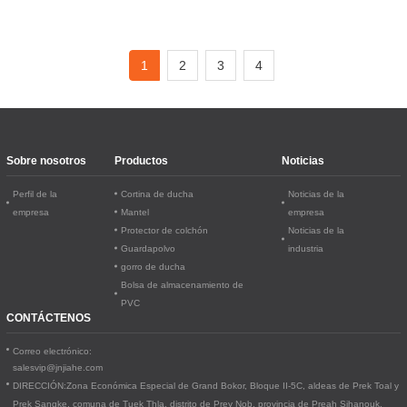
1
2
3
4
Sobre nosotros
Productos
Noticias
Perfil de la
Cortina de ducha
Noticias de la
empresa
Mantel
empresa
Protector de colchón
Noticias de la
Guardapolvo
industria
gorro de ducha
Bolsa de almacenamiento de
PVC
CONTÁCTENOS
Correo electrónico:
salesvip@jnjiahe.com
DIRECCIÓN:
Zona Económica Especial de Grand Bokor, Bloque II-5C, aldeas de Prek Toal y
Prek Sangke, comuna de Tuek Thla, distrito de Prey Nob, provincia de Preah Sihanouk.